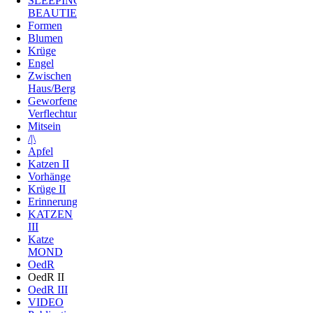
SLEEPING
BEAUTIES
Formen
Blumen
Krüge
Engel
Zwischen
Haus/Berg
Geworfene
Verflechtung
Mitsein
/|\
Apfel
Katzen II
Vorhänge
Krüge II
Erinnerung
KATZEN
III
Katze
MOND
OedR
OedR II
OedR III
VIDEO