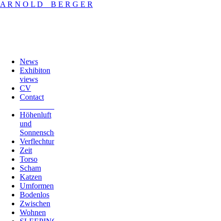
A R N O L D _ B E R G E R
News
Exhibiton
views
CV
Contact
_________________
Höhenluft
und
Sonnenschein
Verflechtungen
Zeit
Torso
Scham
Katzen
Umformen
Bodenlos
Zwischen
Wohnen